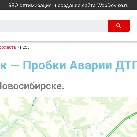
SEO оптимизация и создание сайта WebDevise.ru
область
»
Р255
к — Пробки Аварии ДТП
Новосибирске.