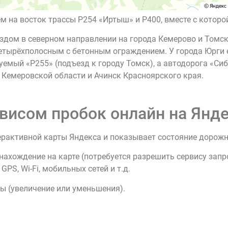
на восток трассы Р254 «Иртыш» и Р400, вместе с которой
здом в северном направлении на города Кемерово и Томск
тырёхполосным с бетонным ограждением. У города Юрги е
емый «Р255» (подъезд к городу Томск), а автодорога «Си
 Кемеровской области и Ачинск Красноярского края.
висом пробок онлайн на Янде
ерактивной карты Яндекса и показывает состояние дорож
нахождение на карте (потребуется разрешить сервису зап
PS, Wi-Fi, мобильных сетей и т.д.
ы (увеличение или уменьшения).