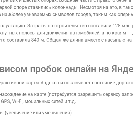
третьих и шестых опорах. Входные части с правого берег
ервой опоре ставились колоннады. Несмотря на это, в та
з наиболее узнаваемых символов города, таким как оперны
сплуатацию. Затраты на строительство составили 128 млн
хпутных полосы для движения автомобилей, а по краям —
та составила 840 м. Общая же длина вместе с насыпью на
висом пробок онлайн на Янде
ерактивной карты Яндекса и показывает состояние дорож
нахождение на карте (потребуется разрешить сервису зап
PS, Wi-Fi, мобильных сетей и т.д.
ы (увеличение или уменьшения).