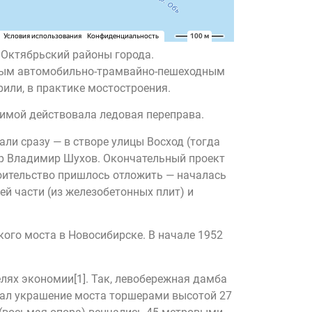
 Октябрьский районы города.
ервым автомобильно-трамвайно-пешеходным
рили, в практике мостостроения.
зимой действовала ледовая переправа.
ли сразу — в створе улицы Восход (тогда
нер Владимир Шухов. Окончательный проект
троительство пришлось отложить — началась
ей части (из железобетонных плит) и
ого моста в Новосибирске. В начале 1952
лях экономии[1]. Так, левобережная дамба
вал украшение моста торшерами высотой 27