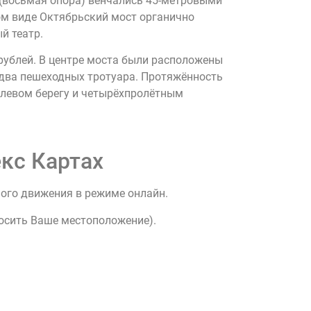
а (восьмая опора) венчались 45-метровыми
ком виде Октябрьский мост органично
й театр.
 рублей. В центре моста были расположены
 два пешеходных тротуара. Протяжённость
 левом берегу и четырёхпролётным
кс Картах
ного движения в режиме онлайн.
росить Ваше местоположение).