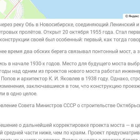
ерез реку Обь в Новосибирске, соединяющий Ленинский и
етровых пролётов. Открыт 20 октября 1955 года. Стал п
конструкции своей был особенный: первый, как тогда гово
нее время два обских берега связывал понтонный мост, а 
ь в начале 1930-х годов. Место для будущего моста выбра
1 годы над одним из проектов нового моста работал инже
 Попов и архитектор К. И. Яковлев в 1938 году. Однако, с
 изменения, заключавшиеся в том, что конструкцию проезж
и в одно целое.
овление Совета Министров СССР о строительстве Октябрьск
решение о дальнейшей корректировке проекта моста — в це
й средней части ниже, чем по краям. Проект предусматри