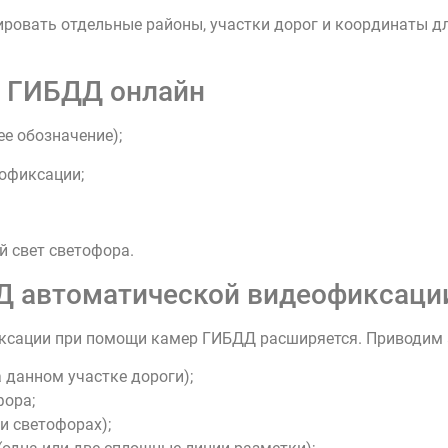
ровать отдельные районы, участки дорог и координаты д
е ГИБДД онлайн
е обозначение);
офиксации;
й свет светофора.
Д автоматической видеофиксаци
сации при помощи камер ГИБДД расширяется. Приводим а
 данном участке дороги);
фора;
и светофорах);