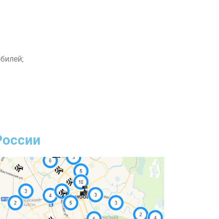
билей;
.
России