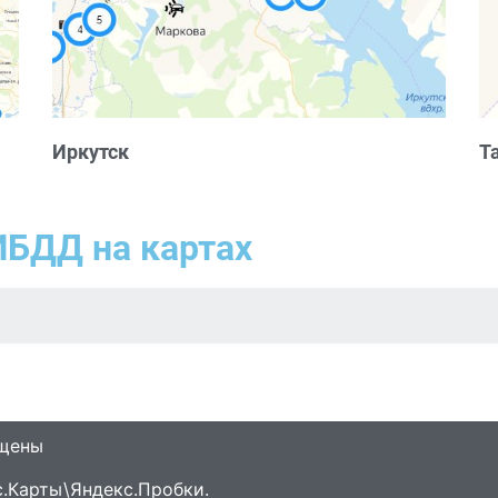
Иркутск
Т
ИБДД на картах
ищены
.Карты\Яндекс.Пробки.