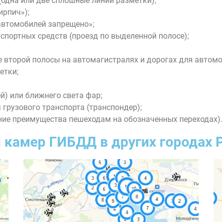
(одна или две сплошные линии разметки);
ирпич»);
автомобилей запрещено»;
спортных средств (проезд по выделенной полосе);
 второй полосы на автомагистралях и дорогах для автомо
етки;
й) или ближнего света фар;
грузового транспорта (транспондер);
ние преимущества пешеходам на обозначенных переходах)
 камер ГИБДД в других городах 