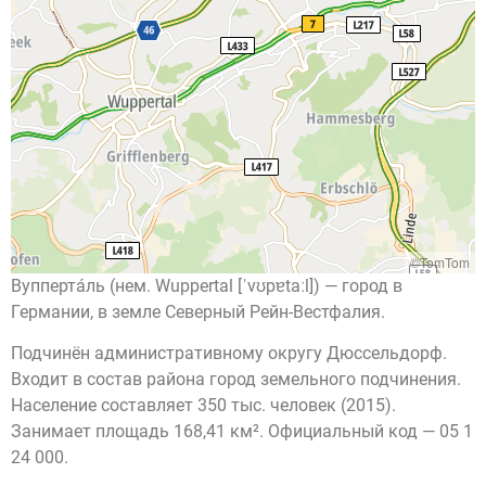
©TomTom
Вупперта́ль (нем. Wuppertal [ˈvʊpɐtaːl]) — город в
Германии, в земле Северный Рейн-Вестфалия.
Подчинён административному округу Дюссельдорф.
Входит в состав района город земельного подчинения.
Население составляет 350 тыс. человек (2015).
Занимает площадь 168,41 км². Официальный код — 05 1
24 000.