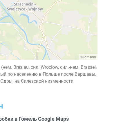
©TomTom
(нем. Breslau, сил. Wrocłow, сил.-нем. Brassel,
вёртый по населению в Польше после Варшавы,
 Одры, на Силезской низменности.
н
робки в Гомель Google Maps