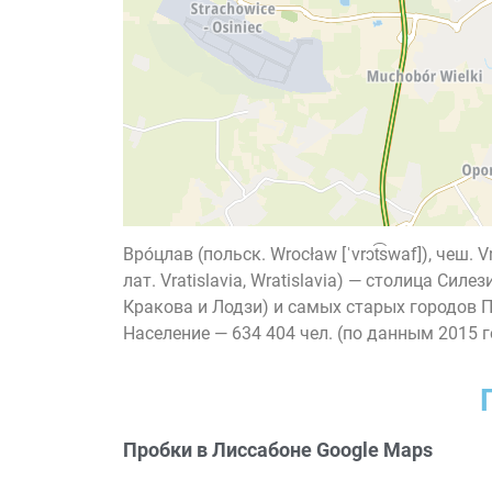
Вро́цлав (польск. Wrocław [ˈvrɔt͡swaf]), чеш. 
лат. Vratislavia, Wratislavia) — столица Си
Кракова и Лодзи) и самых старых городов 
Население — 634 404 чел. (по данным 2015 г
Пробки в Лиссабоне Google Maps