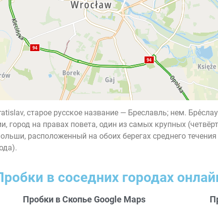
Vratislav, старое русское название — Бреславль; нем. Бре́слау 
лезии, город на правах повета, один из самых крупных (чет
Польши, расположенный на обоих берегах среднего течения
ода).
Пробки в соседних городах онлай
Пробки в Скопье Google Maps
П