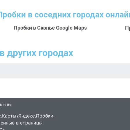
Пробки в соседних городах онлай
Пробки в Скопье Google Maps
П
в других городах
ищены
.Карты\Яндекс.Пробки.
оенные в страницы
С»