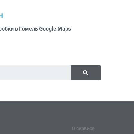
н
робки в Гомель Google Maps
О сервисе