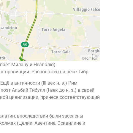
©TomTom
упает Милану и Неаполю).
к провинции. Расположен на реке Тибр.
ё в античности (III век н. э.) Рим
эт Альбий Тибулл (I век до н. э.) в своей
ской цивилизации, принеся соответствующий
алатин, впоследствии были заселены
холмах (Целии, Авентине, Эсквилине и