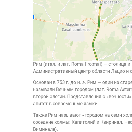
Рим (итал. и лат. Roma [ˈroːma]) — столица
Административный центр области Лацио и о
Основан в 753 г. до н. э. Рим — один из ста
называли Вечным городом (лат. Roma Aeterna
второй элегии. Представления о «вечности
эпитет в современные языки.
Также Рим называют «городом на семи холм
соседние холмы: Капитолий и Квиринал. Нес
Виминале).