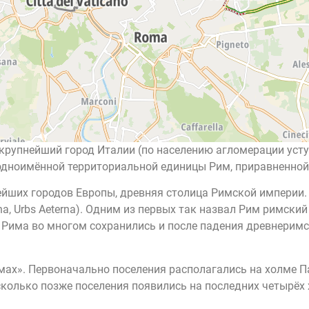
 и крупнейший город Италии (по населению агломерации уст
дноимённой территориальной единицы Рим, приравненной 
рейших городов Европы, древняя столица Римской империи. Ещ
, Urbs Aeterna). Одним из первых так назвал Рим римский по
» Рима во многом сохранились и после падения древнерим
ах». Первоначально поселения располагались на холме П
колько позже поселения появились на последних четырёх 