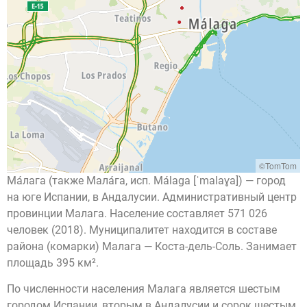
©TomTom
Ма́лага (также Мала́га, исп. Málaga [ˈmalaɣa]) — город
на юге Испании, в Андалусии. Административный центр
провинции Малага. Население составляет 571 026
человек (2018). Муниципалитет находится в составе
района (комарки) Малага — Коста-дель-Соль. Занимает
площадь 395 км².
По численности населения Малага является шестым
городом Испании, вторым в Андалусии и сорок шестым