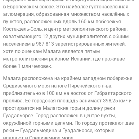
в Европейском союзе. Это наиболее густонаселённая
агломерация, образованная множеством населённых
пунктов, расположенных вдоль 160 км побережья
Коста-дель-Соль, и центр метрополитенского района,
охватывающего 12 других муниципалитетов с общим
населением в 987 813 зарегистрированных жителей,
хотя по оценкам Малага является пятым
метрополитенским районом Испании, где проживает
более 1 млн человек.
Малага расположена на крайнем западном побережье
Средиземного моря на юге Пиренейского п-ва,
приблизительно в 100 км на восток от Гибралтарского
пролива. Её городская площадь занимает 398,25 км² и
простирается на Малагские горы и долину реки
Гуадальорсе. Город расположен в центре бухты,
окружённой горными цепями. По городу протекают две
реки — Гуадальмедина и Гуадальорсе, которые
впадают в Средиземное море.