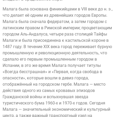
Малага была основана финикийцами в VIII веке до н. э.,
что делает её одним из древнейших городов Европы.
Малага была сначала федератом, а затем городом с
латинским правом в Римской империи; процветающим
городом Аль-Андалуса, четыре раза столицей Тайфы
Малаги и была присоединена к кастильской короне в
1487 году. В течение XIX века город переживает бурную
промышленную и революционную деятельность, что
сделало его первым промышленным городом в
Испании, в это же время Малага получает титулы
«Всегда бесстрашная» и «Первая, когда свобода в
опасности», которые вошли в девиз города,
отображённый на городском гербе. Малага — место
действия одного из самых кровавых эпизодов
Гражданской войны и вспыхнувшая звезда
туристического бума 1960-х и 1970-х годов. Сегодня
Малага — значительный экономический и культурный
центр, а также важный транспортный узел на