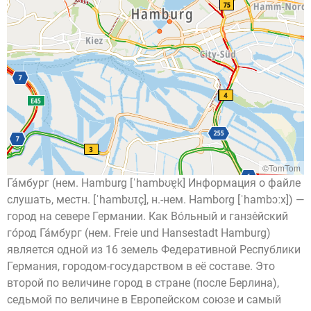
©TomTom
Га́мбург (нем. Hamburg [ˈhambʊɐ̯k] Информация о файле
слушать, местн. [ˈhambʊɪç], н.-нем. Hamborg [ˈhambɔːx]) —
город на севере Германии. Как Во́льный и ганзе́йский
го́род Га́мбург (нем. Freie und Hansestadt Hamburg)
является одной из 16 земель Федеративной Республики
Германия, городом-государством в её составе. Это
второй по величине город в стране (после Берлина),
седьмой по величине в Европейском союзе и самый