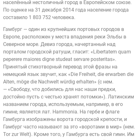
населённый нестоличный город в Европейском союзе.
По оценке на 31 декабря 2014 года население города
составило 1 803 752 человека.
Гамбург — один из крупнейших портовых городов в
Европе, расположен у места впадения реки Эльбы в
Северное море. Девиз города, начертанный над
порталом городской ратуши, гласит: «Libertatem quam
peperere maiores digne studeat servare posteritas».
Принятый стихотворный перевод этой фразы на
немецкий язык звучит, как «Die Freiheit, die erwarben die
Alten, möge die Nachwelt würdig erhalten» (с нем.
— «Свободу, что добились для нас наши предки,
достойно пусть с честью хранят потомки»). Латинским
названием города, используемым, например, в его
гимне, является лат. Hammonia. На гербе и флаге
Гамбурга изображены ворота городской крепости, и
Гамбург часто называют за это «воротами в мир» (нем.
Tor zur Welt). Кроме того, у Гамбурга есть свой гимн. Им