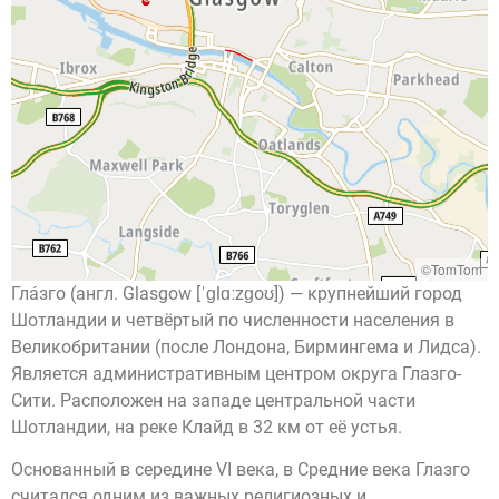
©TomTom
Гла́зго (англ. Glasgow [ˈɡlɑːzɡoʊ]) — крупнейший город
Шотландии и четвёртый по численности населения в
Великобритании (после Лондона, Бирмингема и Лидса).
Является административным центром округа Глазго-
Сити. Расположен на западе центральной части
Шотландии, на реке Клайд в 32 км от её устья.
Основанный в середине VI века, в Средние века Глазго
считался одним из важных религиозных и