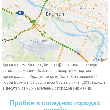
©TomTom
Бре́мен (нем. Bremen [ˈbʁeːmən])) — город на северо-
западе Германии. Вместе с приморским портом
Бремерхафен образует землю Вольный ганзейский
город Бремен. C населением 552 тыс. жит. (2015) входит
в десятку самых населённых городов Германии.
Пробки в соседних городах
онлайн