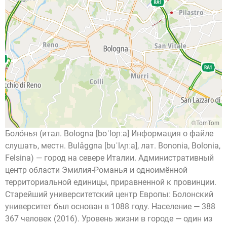
©TomTom
Боло́нья (итал. Bologna [boˈloɲːa] Информация о файле
слушать, местн. Bulåggna [buˈlʌɲːa], лат. Bononia, Bolonia,
Felsina) — город на севере Италии. Административный
центр области Эмилия-Романья и одноимённой
территориальной единицы, приравненной к провинции.
Старейший университетский центр Европы: Болонский
университет был основан в 1088 году. Население — 388
367 человек (2016). Уровень жизни в городе — один из