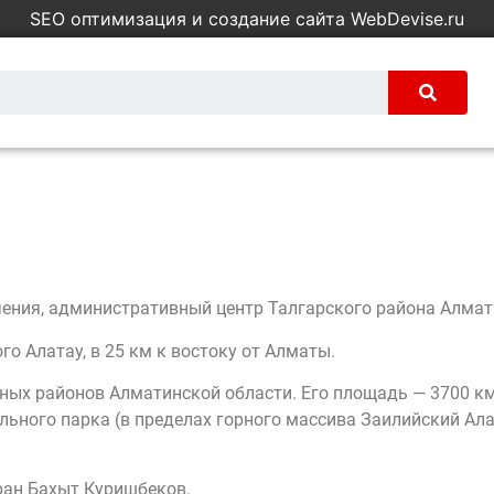
SEO оптимизация и создание сайта WebDevise.ru
ачения, административный центр Талгарского района Алмат
о Алатау, в 25 км к востоку от Алматы.
ных районов Алматинской области. Его площадь — 3700 км
ьного парка (в пределах горного массива Заилийский Ала
бран Бахыт Куришбеков.