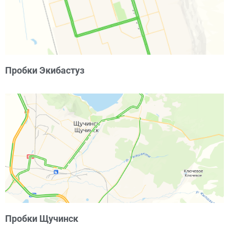
Пробки Экибастуз
Пробки Щучинск