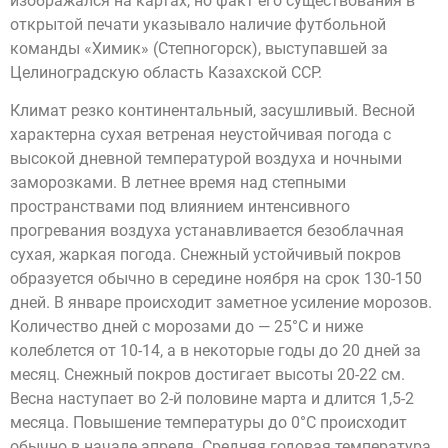
изображался на картах, но факт его существования в
открытой печати указывало наличие футбольной
команды «Химик» (Степногорск), выступавшей за
Целиноградскую область Казахской ССР.
Климат резко континентальный, засушливый. Весной
характерна сухая ветреная неустойчивая погода с
высокой дневной температурой воздуха и ночными
заморозками. В летнее время над степными
пространствами под влиянием интенсивного
прогревания воздуха устанавливается безоблачная
сухая, жаркая погода. Снежный устойчивый покров
образуется обычно в середине ноября на срок 130-150
дней. В январе происходит заметное усиление морозов.
Количество дней с морозами до — 25°С и ниже
колеблется от 10-14, а в некоторые годы до 20 дней за
месяц. Снежный покров достигает высоты 20-22 см.
Весна наступает во 2-й половине марта и длится 1,5-2
месяца. Повышение температуры до 0°С происходит
обычно в начале апреля. Средняя годовая температура