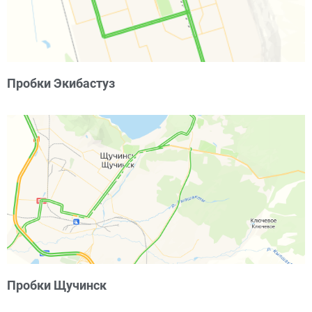
Пробки Экибастуз
Пробки Щучинск