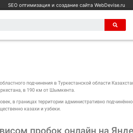
SEO оптимизация и создание сайта WebDevise.ru
од областного подчинения в Туркестанской области Казахс
уркестана, в 190 км от Шымкента.
еловек, в границах территории административно подчинённ
щественно казахи и узбеки.
висом пробок онлайн на Янде