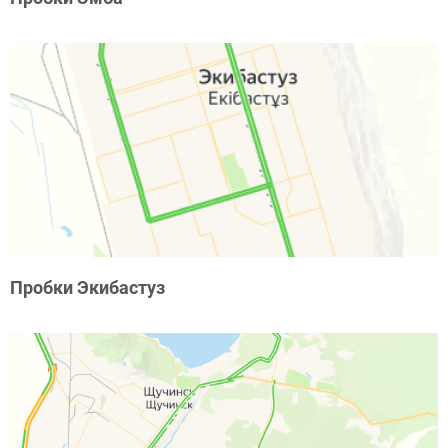
Пробки Экибастуз