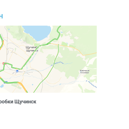
н
робки Щучинск