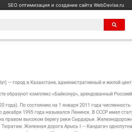
SEO оптимизация и создание сайта WebDevise.ru
ñyr) — город в Казахстане, административный и жилой цен
те образуют комплекс «Байконур», арендованный Россией у
020 года). По состоянию на 1 января 2011 года численност
До декабря 1995 года назывался Ленинск. В СССР имел стат
на правом высоком берегу реки Сырдарьи. Железнодорожна
 Тюратам. Железная дорога Арысь I — Кандагач однопутная