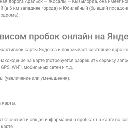
ьная дорога Аральск — Жосалы — Кызылорда, она имеет н
(в 6 км западнее города) и Юбилейный (бывший посадочн
модрома).
висом пробок онлайн на Янде
ерактивной карты Яндекса и показывает состояние дорож
нахождение на карте (потребуется разрешить сервису зап
PS, Wi-Fi, мобильных сетей и т.д.
ы (увеличение или уменьшения).
 карты.
тключения и общая информация о пробках на карте по со
 карте.