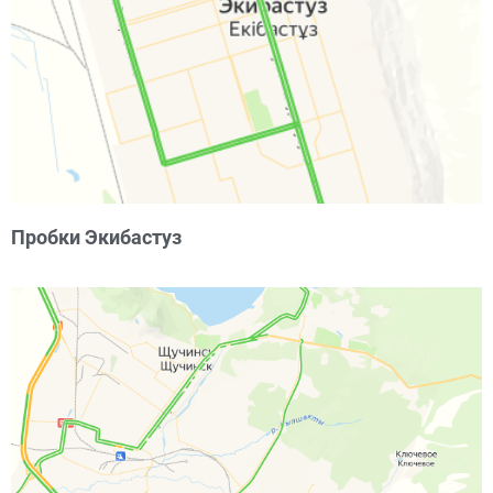
Пробки Экибастуз